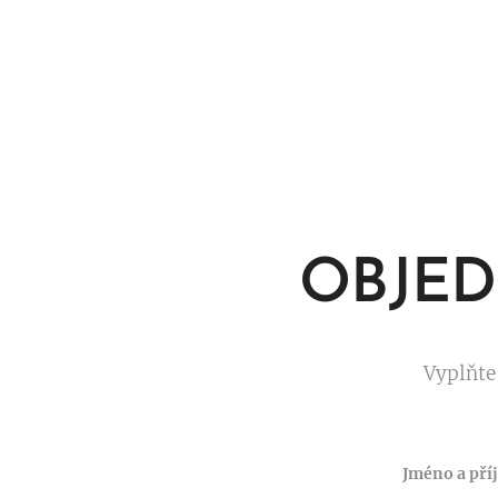
OBJED
Vyplňte
Jméno a pří