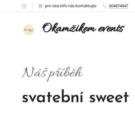
pro více info nás kontaktujte
604874047
Okamžikem events
Náš příběh
svatební sweet