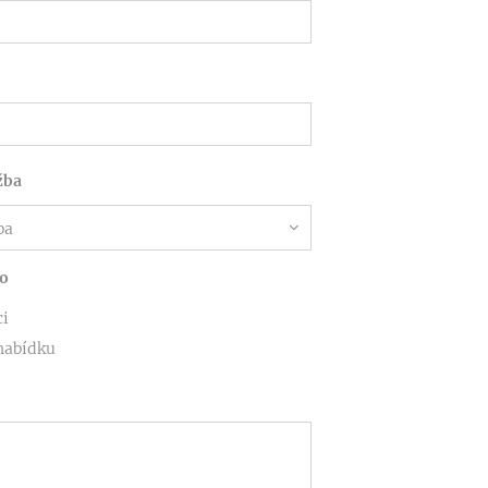
žba
o
ci
nabídku