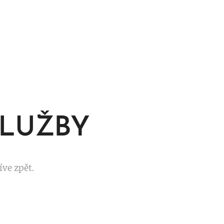
SLUŽBY
ve zpět.